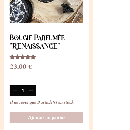
Bougie Parfumée
"RENAISSANCE"
La note est de 5.0 sur cinq étoiles selon 1 avis
5.0 | 1 avis
Prix
23,00 €
Quantité
*
Il ne reste que 3 article(s) en stock
Ajouter au panier