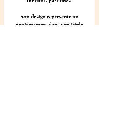
fondants parfumés.
Son design représente un
pentagramme dans une triple
lune, symboles de Freyja, de la
déesse-mère et de protection.
DÉTAILS
DIMENSIONS : 10cm x 13,5cm x
10cm
Aucun avis pour le moment
Partagez votre expérience, soyez le
premier à laisser un avis.
Laisser un avis
Mentions Légales
Une question ?
C.G.V