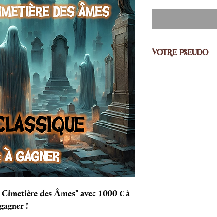
VOTRE PSEUDO
En choisissant le Pa
une grande aventure 
Cette aventure vous 
plusieurs mois.
Pour cela, nous aime
utilisé pour toute la
dans l'encart "Ajout
bien nous l'envoyer p
contact.pendulac@g
e Cimetière des Âmes" avec 1000 € à
gagner !