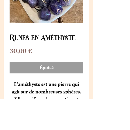
Runes en Améthyste
Prix
30,00 €
Épuisé
L'améthyste est une pierre qui
agit sur de nombreuses sphères.
Elle purifie, calme, protège et
apporte la spiritualité et la
clairvoyance.