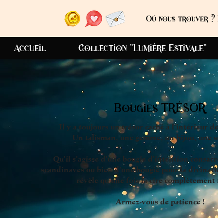
Où nous trouver ? 
Accueil
Collection "Lumière Estivale"
Bougies TRÉSOR
Il y a toujours un trésor caché à l'intérieur d
Un talisman, une gemme, un bijou, une su
Qu'il s'agisse d'une bougie d'intention consac
scandinaves ou bien d'une bougie pour la divinati
révèle qu'une fois la cire complètement
Armez-vous de patience !