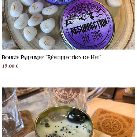
Bougie Parfumée "Résurrection de Hel"
Aperçu rapide
Prix
19,00 €