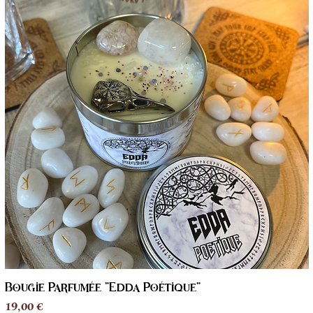
Bougie Parfumée "Edda Poétique"
Aperçu rapide
Prix
19,00 €