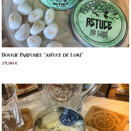
Bougie Parfumée "Astuce de Loki"
Aperçu rapide
Prix
19,00 €