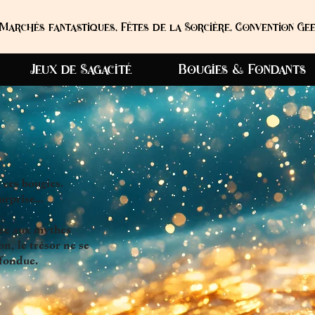
Marchés fantastiques, Fêtes de la Sorcière, Convention Gee
Jeux de Sagacité
Bougies & Fondants
e ces bougies.
rprise...
rée aux mythes
on,
le trésor ne se
 fondue.