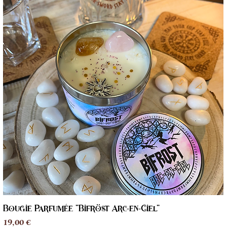
Bougie Parfumée "Bifröst Arc-en-Ciel"
Aperçu rapide
Prix
19,00 €