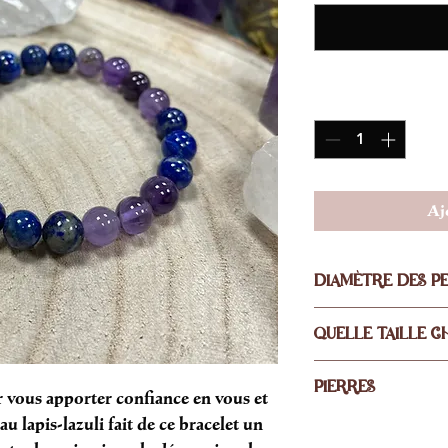
Quantité
*
Aj
DIAMÈTRE DES P
8MM
QUELLE TAILLE CH
La taille standard de 
PIERRES
XS pour les femmes
r vous apporter confiance en vous et
S pour les hommes
au lapis-lazuli fait de ce bracelet un
AMÉTHYSTE
Détail des tailles dis
LAPIS-LAZULI