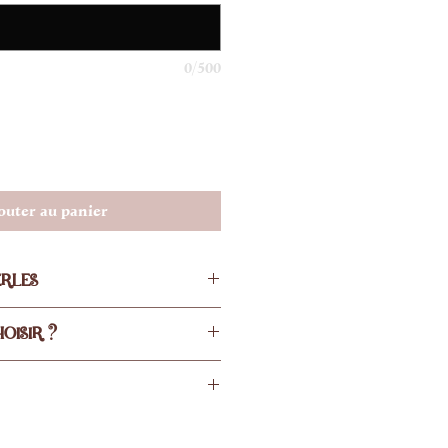
0/500
outer au panier
ERLES
OISIR ?
nos bracelets est :
ponibles :