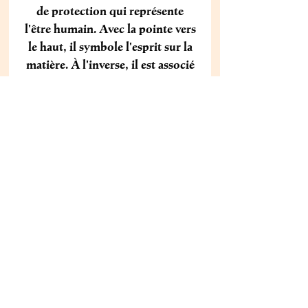
de protection qui représente
l'être humain. Avec la pointe vers
le haut, il symbole l'esprit sur la
matière. À l'inverse, il est associé
au Diable.
En magie, nous l'utilisons comme
talisman protecteur sur nos
autels, à l'entrée de nos maisons,
sur la couverture de nos
grimoires.
Aucun avis pour le moment
Partagez votre expérience, soyez le
premier à laisser un avis.
Laisser un avis