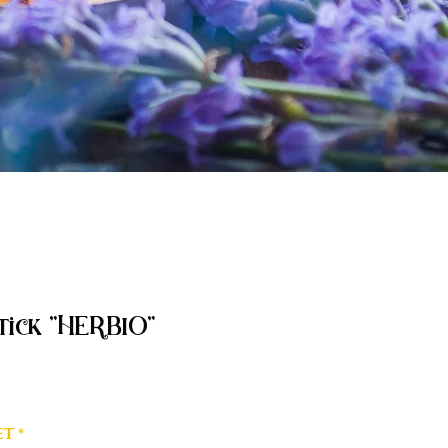
tick "HERBIO"
ET
*