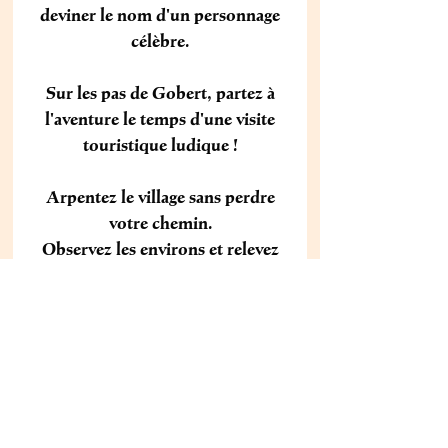
deviner le nom d'un personnage
célèbre.
Sur les pas de Gobert, partez à
l'aventure le temps d'une visite
touristique ludique !
Arpentez le village sans perdre
votre chemin.
Observez les environs et relevez
les indices.
Décryptez
d'anciens codes et alphabets.
Parcours d'environ 1H30, niveau
débutant, familial.
Parking : Gratuit : 50°07'49.1''N