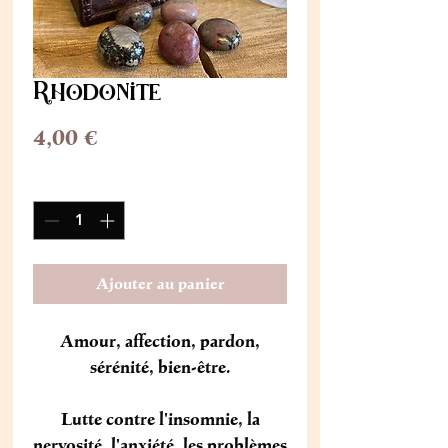
Rhodonite
Prix
4,00 €
Quantité
*
Ajouter au panier
Amour, affection, pardon,
sérénité, bien-être.
Lutte contre l'insomnie, la
nervosité, l'anxiété, les problèmes